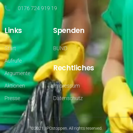
0176 724 919 19
Links
Spenden
Start
BUND
Aufrufe
Rechtliches
Argumente
Aktionen
Impressum
Presse
Datenschutz
©2021, IPOstoppen. All rights reserved.