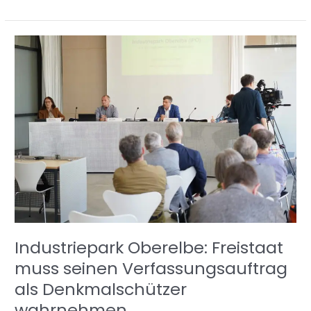
Industriepark
Oberelbe:
Freistaat
muss
seinen
Verfassungsauftrag
als
Denkmalschützer
wahrnehmen
Industriepark Oberelbe: Freistaat
muss seinen Verfassungsauftrag
als Denkmalschützer
wahrnehmen