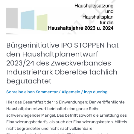
Bürgerinitiative
IPO
STOPPEN
hat
den
Haushaltplanentwurf
2023/24
Bürgerinitiative IPO STOPPEN hat
des
den Haushaltplanentwurf
Zweckverbandes
IndustriePark
2023/24 des Zweckverbandes
Oberelbe
IndustriePark Oberelbe fachlich
fachlich
begutachtet
begutachtet
Schreibe einen Kommentar
/
Allgemein
/
ingo.duering
Hier das Gesamtfazit der 16 Einwendungen: Der veröffentlichte
Haushaltplanentwurf beinhaltet eine ganze Reihe
schwerwiegender Mängel. Das betrifft sowohl die Ermittlung des
Finanzierungsbedarfs, als auch der Finanzierungskosten. Mittels
nicht begründeter und nicht nachvollziehbarer