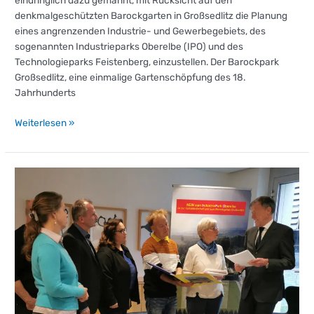
eindringlich dazu gemahnt, mit Rücksicht auf den
denkmalgeschützten Barockgarten in Großsedlitz die Planung
eines angrenzenden Industrie- und Gewerbegebiets, des
sogenannten Industrieparks Oberelbe (IPO) und des
Technologieparks Feistenberg, einzustellen. Der Barockpark
Großsedlitz, eine einmalige Gartenschöpfung des 18.
Jahrhunderts
Weiterlesen »
4888
Unterschriften
an
den
Landtagspräsidenten
Dr.
Matthias
Rößler
übergeben