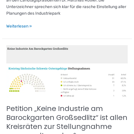
an den Landtagspräsidenten Dr. Matthias Rößler. Die
Unterzeichner sprechen sich klar für die rasche Einstellung aller
Planungen des Industriepark
Weiterlesen »
Petition
„Keine
Industrie
am
Barockgarten
Großsedlitz“
ist
allen
Kreisräten
Petition „Keine Industrie am
zur
Stellungnahme
Barockgarten Großsedlitz“ ist allen
zugesandt
Kreisräten zur Stellungnahme
worden*