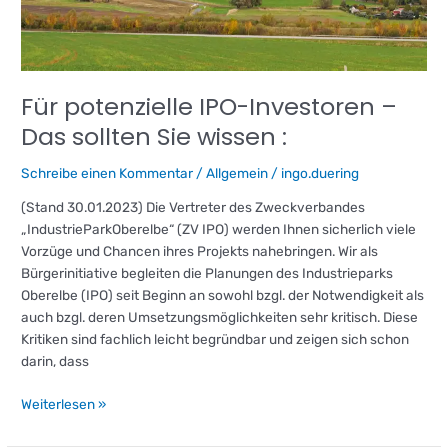
Das
sollten
Sie
wissen
:
Für potenzielle IPO-Investoren –
Das sollten Sie wissen :
Schreibe einen Kommentar
/
Allgemein
/
ingo.duering
(Stand 30.01.2023) Die Vertreter des Zweckverbandes
„IndustrieParkOberelbe“ (ZV IPO) werden Ihnen sicherlich viele
Vorzüge und Chancen ihres Projekts nahebringen. Wir als
Bürgerinitiative begleiten die Planungen des Industrieparks
Oberelbe (IPO) seit Beginn an sowohl bzgl. der Notwendigkeit als
auch bzgl. deren Umsetzungsmöglichkeiten sehr kritisch. Diese
Kritiken sind fachlich leicht begründbar und zeigen sich schon
darin, dass
Weiterlesen »