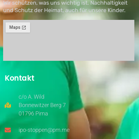
Wir schützen, was uns wichtig ist. Nachhaltigkeit
und Schutz der Heimat, auch für unsere Kinder.
Kontakt
c/o A. Wild
Bonnewitzer Berg 7
01796 Pirna
ipo-stoppen@pm.me