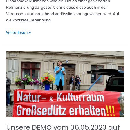
Einnahmekalkulationen wird die Fiktion einer gesicherten
Refinanzierung dargestellt, ohne dass diese auch in der
Vorausschau ausrei­chend verlässlich nachgewiesen wird. Auf
die konkrete Benennung
Weiterlesen »
Unsere
DEMO
vom
06.05.2023
auf
dem
Markt
in
Pirna,
ein
Rückblick
Unsere DEMO vom 06.05.2023 auf