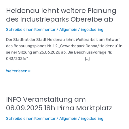
Heidenau lehnt weitere Planung
Heidenau
lehnt
des Industrieparks Oberelbe ab
weitere
Planung
Schreibe einen Kommentar
/
Allgemein
/
ingo.duering
des
Der Stadtrat der Stadt Heidenau lehnt Weiterarbeit am Entwurf
Industrieparks
des Bebauungsplanes Nr. 1.2 „Gewerbepark Dohna/Heidenau“ in
Oberelbe
seiner Sitzung am 25.06.2026 ab. Die Beschlussvorlage Nr.
ab
043/2026/1: […]
Weiterlesen »
INFO Veranstaltung am
INFO
Veranstaltung
08.09.2025 18h Pirna Marktplatz
am
08.09.2025
Schreibe einen Kommentar
/
Allgemein
/
ingo.duering
18h