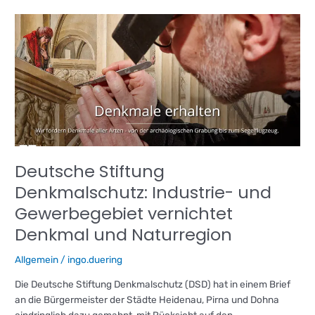
Deutsche
Stiftung
Denkmalschutz:
Industrie-
und
Gewerbegebiet
vernichtet
Denkmal
und
Naturregion
Deutsche Stiftung
Denkmalschutz: Industrie- und
Gewerbegebiet vernichtet
Denkmal und Naturregion
Allgemein
/
ingo.duering
Die Deutsche Stiftung Denkmalschutz (DSD) hat in einem Brief
an die Bürgermeister der Städte Heidenau, Pirna und Dohna