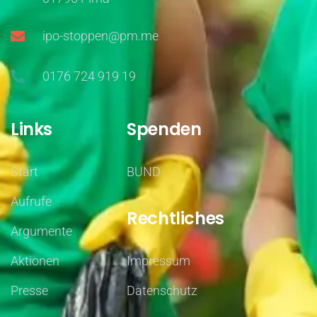
ipo-stoppen@pm.me
0176 724 919 19
Links
Spenden
Start
BUND
Aufrufe
Rechtliches
Argumente
Aktionen
Impressum
Presse
Datenschutz