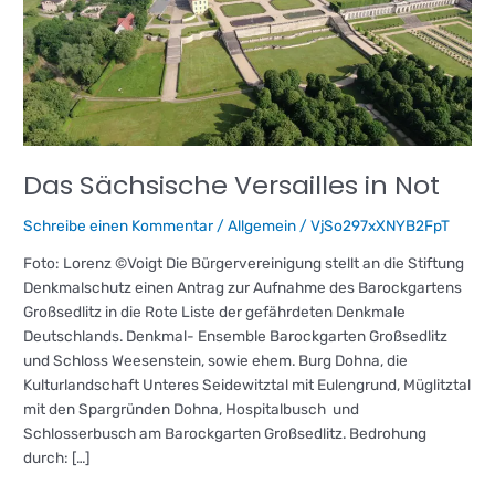
Not
Das Sächsische Versailles in Not
Schreibe einen Kommentar
/
Allgemein
/
VjSo297xXNYB2FpT
Foto: Lorenz ©Voigt Die Bürgervereinigung stellt an die Stiftung
Denkmalschutz einen Antrag zur Aufnahme des Barockgartens
Großsedlitz in die Rote Liste der gefährdeten Denkmale
Deutschlands. Denkmal- Ensemble Barockgarten Großsedlitz
und Schloss Weesenstein, sowie ehem. Burg Dohna, die
Kulturlandschaft Unteres Seidewitztal mit Eulengrund, Müglitztal
mit den Spargründen Dohna, Hospitalbusch und
Schlosserbusch am Barockgarten Großsedlitz. Bedrohung
durch: […]