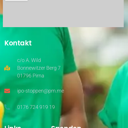
Kontakt
c/o A. Wild
Bonnewitzer Berg 7
01796 Pirna
ipo-stoppen@pm.me
0176 724 919 19