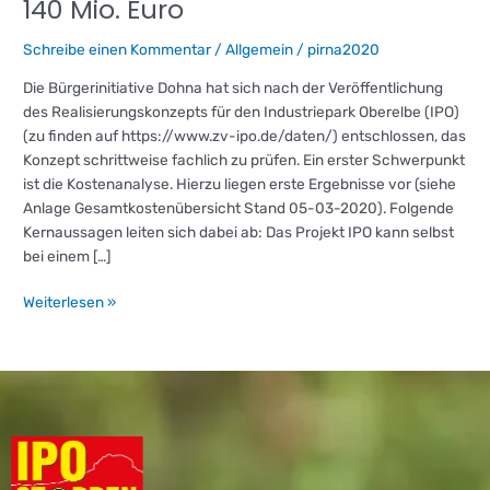
140 Mio. Euro
Realisierungskonzept
–
Schreibe einen Kommentar
/
Allgemein
/
pirna2020
Erstes
Fazit:
Die Bürgerinitiative Dohna hat sich nach der Veröffentlichung
IPO
des Realisierungskonzepts für den Industriepark Oberelbe (IPO)
wird
(zu finden auf https://www.zv-ipo.de/daten/) entschlossen, das
deutlich
Konzept schrittweise fachlich zu prüfen. Ein erster Schwerpunkt
teurer
ist die Kostenanalyse. Hierzu liegen erste Ergebnisse vor (siehe
als
Anlage Gesamtkostenübersicht Stand 05-03-2020). Folgende
140
Kernaussagen leiten sich dabei ab: Das Projekt IPO kann selbst
Mio.
bei einem […]
Euro
Weiterlesen »