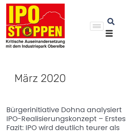
Zum
Inhalt
springen
März 2020
Bürgerinitiative Dohna analysiert
Bürgerinitiative
Dohna
IPO-Realisierungskonzept – Erstes
analysiert
Fazit: IPO wird deutlich teurer als
IPO-