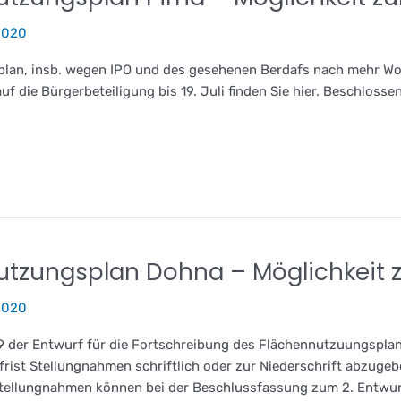
2020
splan, insb. wegen IPO und des gesehenen Berdafs nach mehr Wo
ie Bürgerbeteiligung bis 19. Juli finden Sie hier. Beschlossen 
utzungsplan Dohna – Möglichkeit 
2020
19 der Entwurf für die Fortschreibung des Flächennutzuungsplane
ist Stellungnahmen schriftlich oder zur Niederschrift abzugebe
 Stellungnahmen können bei der Beschlussfassung zum 2. Entwur