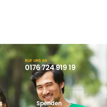
RUF UNS AN
0176 724 919 19
s
Spenden