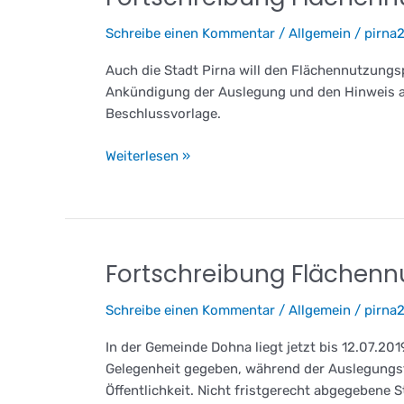
Flächennutzungsplan
Schreibe einen Kommentar
/
Allgemein
/
pirna
Pirna
–
Auch die Stadt Pirna will den Flächennutzung
Möglichkeit
Ankündigung der Auslegung und den Hinweis auf d
zur
Beschlussvorlage.
Einwendung
Weiterlesen »
Fortschreibung Flächenn
Fortschreibung
Flächennutzungsplan
Schreibe einen Kommentar
/
Allgemein
/
pirna
Dohna
–
In der Gemeinde Dohna liegt jetzt bis 12.07.20
Möglichkeit
Gelegenheit gegeben, während der Auslegungsfr
zur
Öffentlichkeit. Nicht fristgerecht abgegebene
Einwendung!