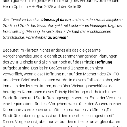
allein gibt es nur folgende Formulierung des Verbandsvorsitzenden
Herrn Opitz im HH-Plan 2025 auf der Seite 38.
„
Der Zweckverband ist
überzeugt davon
, in den beiden Haushaltsjahren
2025 und 2026 das Gesamtprojekt mit konkreteren Planungen bzgl. der
Erschließung (Planung, Erwerb, Bau u. Verkauf der erschlossenen
Grundstücke) vorantreiben
zu können
.“
Bedeutet im Klartext nichts anderes als das die gesamte
Vorgehensweise und alle damit zusammenhängenden Planungen
des ZV-IPO einzig und allein nur noch auf das Prinzip
Hoffnung
aufgebaut sind. Das ist im Großen und Ganzen auch nicht
verwerflich, wenn diese Hoffnung nur auf den Machern des ZV-IPO
und deren Brieftaschen lasten würde. In diesem Fall sollen aber, wie
immer in den letzten Jahren, noch über Weisungsbeschlüsse der
beteiligten Kommunen dieses Prinzip Hoffnung mehrheitlich über
Stadträtinnen und Stadträte abgesegnet werden. Es ist der Versuch
eine Legitimation für diese Vorgehensweise über den Souverän einer
Kommune zu erreichen um später einmal sagen zu können „Die
Stadträte haben es gewusst und dem mehrheitlich zugestimmt“.
Dieses Vorgehen ist, aber nur verbunden mit einer unvergleichbaren