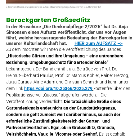
Barockgarten Großsedlitz
In der Broschüre „Die Denkmalpflege 2/2025“ hat Dr. Anja
Simonsen einen Aufsatz veröffentlicht, der uns vor Augen
führt, welche herausragende Bedeutung der Barockgarten in
unserer Kulturlandschaft hat.
HIER zum AUFSATZ –>
Zu dem möchten wir Ihnen die Veröffentlichung des Bandes
„Historische Gärten und ihre Umgebung – eine untrennbare
Beziehung. Umgebungsschutz für Gartendenkmale“
bekanntgeben. Der Band enthält u.a. Beiträge von Prof. Dr.
Helmut-Eberhard Paulus, Prof. Dr. Marcus Köhler, Rainer Herzog,
Jutta Curtius, Aline Adam und Christian Schmidt und kann unter
dem Link
https://doi.org/10.25366/2025.279
kostenfrei über den
Publikationsserver „Qucosa“ abgerufen werden. Die
Veröffentlichung verdeutlicht:
Die tatsächliche Größe eines
Gartendenkmals endet nicht an der Grundstücksgrenze,
sondern sie geht zumeist weit darüber hinaus, so auch der
erforderliche Zuständigkeitsbereich der Garten- und
Parkverantwortlichen. Egal, ob in Großsedlitz, Granada,
Veitshöchheim, Vaux-le-Vicomte oder Seehof.
Es ist deshalb