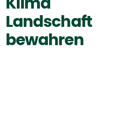
Klima
Landschaft
bewahren
Der IPO ist ein Teil in der weltweiten Zerstörung
klimaaktiver Flächen
Gewerbe- &
Industrie-