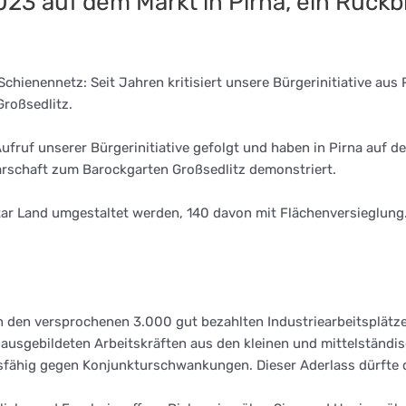
3 auf dem Markt in Pirna, ein Rückbl
chienennetz: Seit Jahren kritisiert unsere Bürgerinitiative au
Großsedlitz.
uf unserer Bürgerinitiative gefolgt und haben in Pirna auf de
rschaft zum Barockgarten Großsedlitz demonstriert.
tar Land umgestaltet werden, 140 davon mit Flächenversieglung
an den versprochenen 3.000 gut bezahlten Industriearbeitsplätze
t ausgebildeten Arbeitskräften aus den kleinen und mittelstän
dsfähig gegen Konjunkturschwankungen. Dieser Aderlass dürfte 