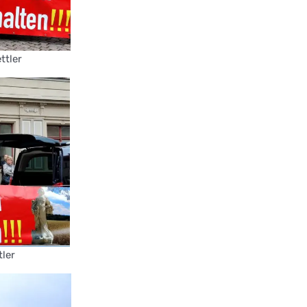
ttler
tler