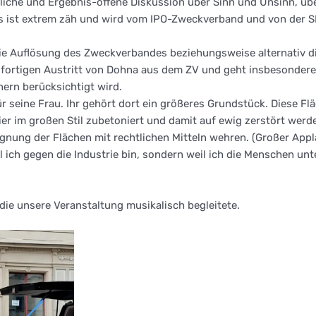
tliche und Ergebnis-offene Diskussion über Sinn und Unsinn, üb
as ist extrem zäh und wird vom IPO-Zweckverband und von der SE
 die Auflösung des Zweckverbandes beziehungsweise alternativ d
sofortigen Austritt von Dohna aus dem ZV und geht insbesonde
nern berücksichtigt wird.
r seine Frau. Ihr gehört dort ein größeres Grundstück. Diese Fl
hier im großen Stil zubetoniert und damit auf ewig zerstört wer
gnung der Flächen mit rechtlichen Mitteln wehren. (Großer Appl
il ich gegen die Industrie bin, sondern weil ich die Menschen un
 die unsere Veranstaltung musikalisch begleitete.