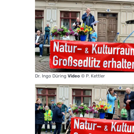
Dr. Ingo Düring
Video
© P. Kettler