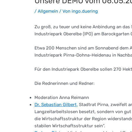
Unsere DEMO vom 06.05.202
/
Allgemein
/ Von
ingo.duering
Zu groß, zu teuer und keine Anbindung an das S
Industriepark Oberelbe (IPO) am Barockgarten 
Etwa 200 Menschen sind am Sonnabend dem Aufr
Industriepark Pirna-Dohna-Heidenau in Nachba
Für den Industriepark Oberelbe sollen 270 Hek
Die Rednerinnen und Redner:
Moderation Anna Reimann
Dr. Sebastian Gilbert,
Stadtrat Pirna, zweifelt 
Langzeitarbeitslosen besetzt, sondern von gu
die Wirtschaftsstruktur der Region widerstan
stabilen Wirtschaftsstruktur sein“.