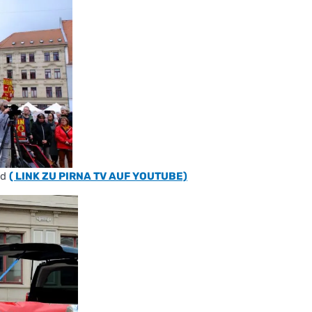
ld
( LINK ZU PIRNA TV AUF YOUTUBE)