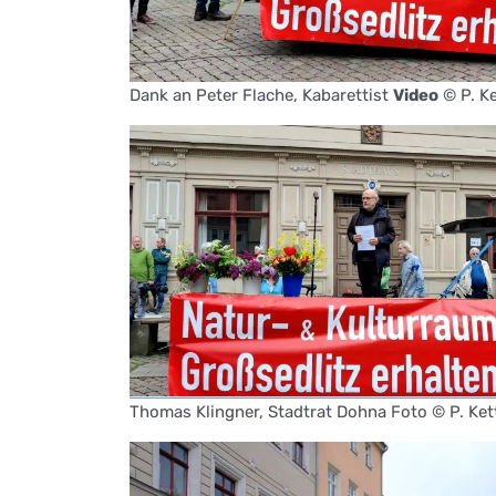
Dank an Peter Flache, Kabarettist
Video
© P. Ke
Thomas Klingner, Stadtrat Dohna Foto © P. Ket