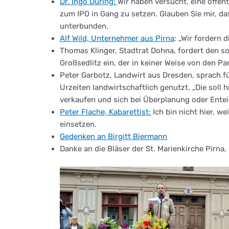
Dr. Ingo Düring:
Wir haben versucht, eine öffen
zum IPO in Gang zu setzen. Glauben Sie mir, d
unterbunden.
Alf Wild, Unternehmer aus Pirna
: „Wir fordern
Thomas Klinger, Stadtrat Dohna, fordert den 
Großsedlitz ein, der in keiner Weise von den Pa
Peter Garbotz, Landwirt aus Dresden, sprach fü
Urzeiten landwirtschaftlich genutzt. „Die soll 
verkaufen und sich bei Überplanung oder Entei
Peter Flache, Kabarettist:
Ich bin nicht hier, we
einsetzen.
Gedenken an Birgitt Biermann
Danke an die Bläser der St. Marienkirche Pirna,