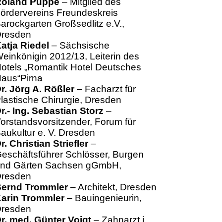
oland Puppe
– Mitglied des
ördervereins Freundeskreis
arockgarten Großsedlitz e.V.,
resden
atja Riedel
– Sächsische
einkönigin 2012/13, Leiterin des
otels „Romantik Hotel Deutsches
aus“Pirna
r. Jörg A. Rößler
– Facharzt für
lastische Chirurgie, Dresden
r.- Ing. Sebastian Storz
–
orstandsvorsitzender, Forum für
aukultur e. V. Dresden
r. Christian Striefler
–
eschäftsführer Schlösser, Burgen
nd Gärten Sachsen gGmbH,
resden
ernd Trommler
– Architekt, Dresden
arin Trommler
– Bauingenieurin,
resden
r. med. Günter Voigt
– Zahnarzt i.