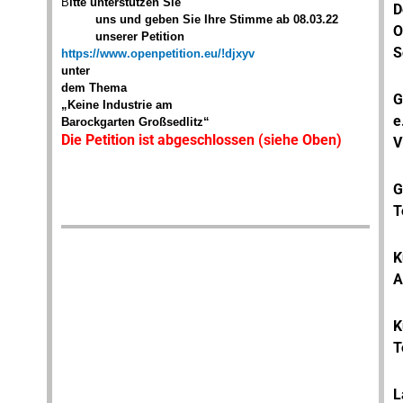
B
itte unterstützen Sie
D
uns und geben Sie Ihre Stimme ab 08.03.22
O
unserer Petition
S
https://www.openpetition.eu/!djxyv
unter
dem Thema
G
„Keine Industrie am
e
Barockgarten Großsedlitz“
Die Petition ist abgeschlossen (siehe Oben)
V
G
T
K
A
K
T
L