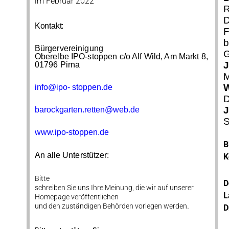
im Februar 2022
R
D
Kontakt:
F
b
Bürgervereinigung
G
Oberelbe IPO-stoppen c/o Alf Wild, Am Markt 8,
J
01796 Pirna
M
W
info@ipo- stoppen.de
D
J
barockgarten.retten@web.de
S
www.ipo-stoppen.de
B
An alle Unterstützer:
K
Bitte
D
schreiben Sie uns Ihre Meinung, die wir auf unserer
L
Homepage veröffentlichen
.
und den zuständigen Behörden vorlegen werden
D