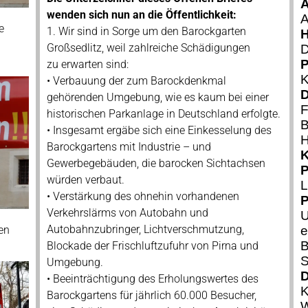
A
wenden sich nun an die Öffentlichkeit:
A
e
1. Wir sind in Sorge um den Barockgarten
H
Großsedlitz, weil zahlreiche Schädigungen
P
zu erwarten sind:
K
• Verbauung der zum Barockdenkmal
D
gehörenden Umgebung, wie es kaum bei einer
F
historischen Parkanlage in Deutschland erfolgte.
B
• Insgesamt ergäbe sich eine Einkesselung des
H
Barockgartens mit Industrie – und
K
Gewerbegebäuden, die barocken Sichtachsen
P
würden verbaut.
L
• Verstärkung des ohnehin vorhandenen
P
Verkehrslärms von Autobahn und
U
Autobahnzubringer, Lichtverschmutzung,
e
en
B
Blockade der Frischluftzufuhr von Pirna und
S
Umgebung.
D
• Beeinträchtigung des Erholungswertes des
K
Barockgartens für jährlich 60.000 Besucher,
W