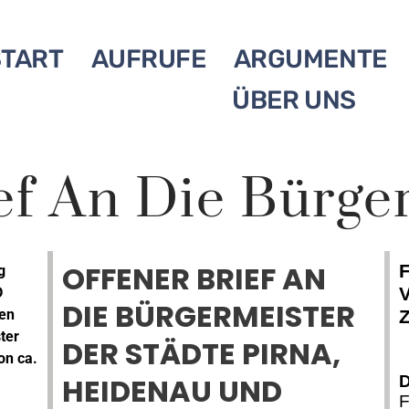
START
AUFRUFE
ARGUMENTE
ÜBER UNS
ef An Die Bürge
OFFENER BRIEF AN
F
g
V
D
DIE BÜRGERMEISTER
en
Z
ter
DER STÄDTE PIRNA,
on ca.
HEIDENAU UND
D
F