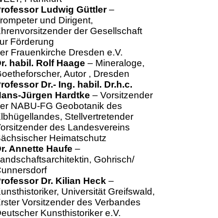
rofessor Ludwig Güttler
–
rompeter und Dirigent,
hrenvorsitzender der Gesellschaft
ur Förderung
er Frauenkirche Dresden e.V.
r. habil. Rolf Haage
– Mineraloge,
oetheforscher, Autor , Dresden
rofessor Dr.- Ing. habil. Dr.h.c.
ans-Jürgen Hardtke
– Vorsitzender
er NABU-FG Geobotanik des
lbhügellandes, Stellvertretender
orsitzender des Landesvereins
ächsischer Heimatschutz
r. Annette Haufe
–
andschaftsarchitektin, Gohrisch/
unnersdorf
rofessor Dr. Kilian Heck
–
unsthistoriker, Universität Greifswald,
rster Vorsitzender des Verbandes
eutscher Kunsthistoriker e.V.