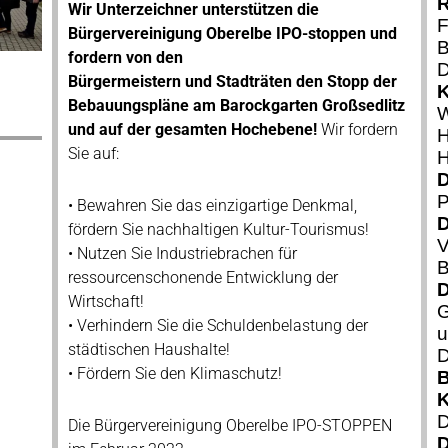
R
Wir Unterzeichner unterstützen die
F
Bürgervereinigung Oberelbe IPO-stoppen und
B
fordern von den
D
Bürgermeistern und Stadträten den Stopp der
K
Bebauungspläne am Barockgarten Großsedlitz
W
und auf der gesamten Hochebene!
Wir fordern
H
Sie auf:
H
D
P
• Bewahren Sie das einzigartige Denkmal,
D
fördern Sie nachhaltigen Kultur-Tourismus!
V
• Nutzen Sie Industriebrachen für
B
ressourcenschonende Entwicklung der
D
Wirtschaft!
G
• Verhindern Sie die Schuldenbelastung der
u
städtischen Haushalte!
D
• Fördern Sie den Klimaschutz!
B
K
D
Die Bürgervereinigung Oberelbe IPO-STOPPEN
D