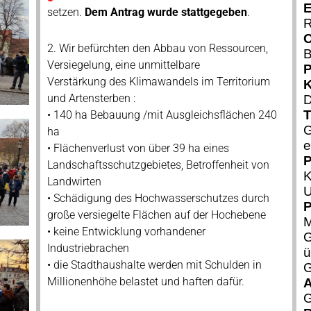
E
setzen.
Dem Antrag wurde stattgegeben
.
R
O
2. Wir befürchten den Abbau von Ressourcen,
B
Versiegelung, eine unmittelbare
P
Verstärkung des Klimawandels im Territorium
und Artensterben :
D
T
• 140 ha Bebauung /mit Ausgleichsflächen 240
G
ha
e
• Flächenverlust von über 39 ha eines
P
Landschaftsschutzgebietes, Betroffenheit von
K
Landwirten
U
• Schädigung des Hochwasserschutzes durch
P
große versiegelte Flächen auf der Hochebene
M
• keine Entwicklung vorhandener
G
Industriebrachen
ü
• die Stadthaushalte werden mit Schulden in
G
Millionenhöhe belastet und haften dafür.
A
G