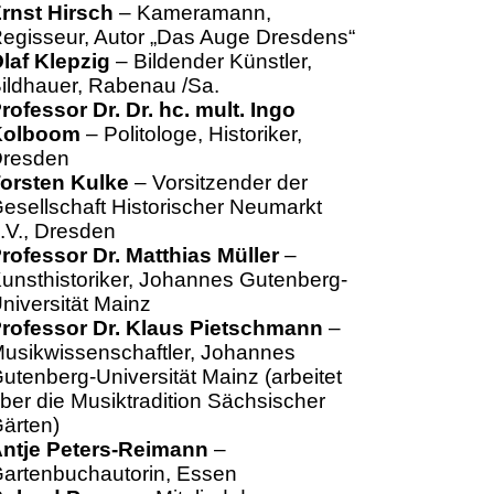
rnst Hirsch
– Kameramann,
egisseur, Autor „Das Auge Dresdens“
laf Klepzig
– Bildender Künstler,
ildhauer, Rabenau /Sa.
rofessor Dr. Dr. hc. mult. Ingo
Kolboom
– Politologe, Historiker,
resden
orsten Kulke
– Vorsitzender der
esellschaft Historischer Neumarkt
.V., Dresden
rofessor Dr. Matthias Müller
–
unsthistoriker, Johannes Gutenberg-
niversität Mainz
rofessor Dr. Klaus Pietschmann
–
usikwissenschaftler, Johannes
utenberg-Universität Mainz (arbeitet
ber die Musiktradition Sächsischer
ärten)
ntje Peters-Reimann
–
artenbuchautorin, Essen