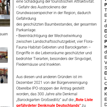
eine Schädigung der touristischen Attraktivität.
P
• Gefahr des Austrocknens der
T
Grundwasserspeicher in der Region, dadurch
E
Gefährdung
z
des geschützten Baumbestandes, der gesamten
d
Parkanlage.
D
hauen
• Beeinträchtigung der Wechselwirkung
G
P
zwischen Landschaftsschutzgebiet, vier Flora-
H
Fauna-Habitat-Gebieten und Barockgarten –
d
Eingriffe in die Lebensräume geschützter und
E
bedrohter Tierarten, besonders der Singvögel,
V
Fledermäuse und Insekten.
S
D
Aus diesen und anderen Gründen ist im
L
Dezember 2021 von der Bürgervereinigung
C
Oberelbe IPO-stoppen der Antrag gestellt
P
K
worden, das 300 Jahre alte Denkmal
E
„Barockgarten Großsedlitz“ auf die „
Rote Liste
D
gefährdeter Denkmale Deutschlands“
zu