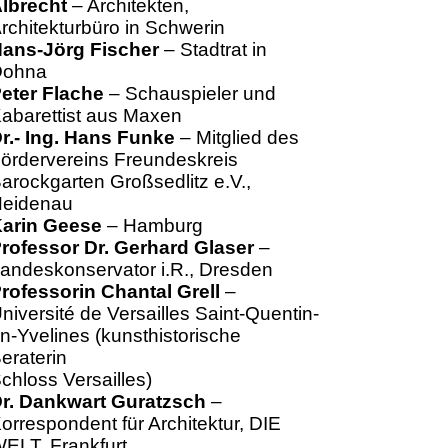
lbrecht
– Architekten,
rchitekturbüro in Schwerin
ans-Jörg Fischer
– Stadtrat in
Dohna
eter Flache
– Schauspieler und
abarettist aus Maxen
r.- Ing. Hans Funke
– Mitglied des
ördervereins Freundeskreis
arockgarten Großsedlitz e.V.,
eidenau
arin Geese
– Hamburg
rofessor Dr. Gerhard Glaser
–
andeskonservator i.R., Dresden
rofessorin Chantal Grell
–
niversité de Versailles Saint-Quentin-
n-Yvelines (kunsthistorische
eraterin
chloss Versailles)
r. Dankwart Guratzsch
–
orrespondent für Architektur, DIE
ELT, Frankfurt