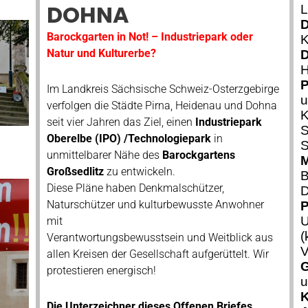
DOHNA
L
D
Barockgarten in Not! – Industriepark oder
K
Natur und Kulturerbe?
D
H
P
Im Landkreis Sächsische Schweiz-Osterzgebirge
u
verfolgen die Städte Pirna, Heidenau und Dohna
K
seit vier Jahren das Ziel, einen
Industriepark
S
Oberelbe (IPO) /Technologiepark
in
S
unmittelbarer Nähe des
Barockgartens
M
Großsedlitz
zu entwickeln.
B
Diese Pläne haben Denkmalschützer,
D
Naturschützer und kulturbewusste Anwohner
P
U
mit
(
Verantwortungsbewusstsein und Weitblick aus
V
allen Kreisen der Gesellschaft aufgerüttelt. Wir
G
protestieren energisch!
u
K
Die Unterzeichner dieses Offenen Briefes