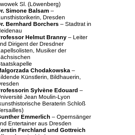
wowek Sl. (Löwenberg)
r. Simone Balsam
–
unsthistorikerin, Dresden
r. Bernhard Borchers
– Stadtrat in
eidenau
rofessor Helmut Branny
– Leiter
nd Dirigent der Dresdner
apellsolisten, Musiker der
ächsischen
taatskapelle
algorzada Chodakowska
–
ildende Künstlerin, Bildhauerin,
resden
rofessorin Sylvène Edouard
–
niversité Jean Moulin-Lyon
kunsthistorische Beraterin Schloß
ersailles)
unther Emmerlich
– Opernsänger
nd Entertainer aus Dresden
erstin Ferchland und Gottreich