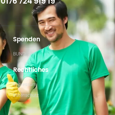
0176 724 919 19
Spenden
BUND
Rechtliches
Impressum
Datenschutz