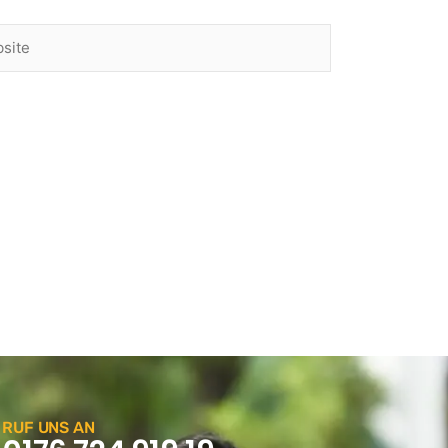
te
RUF UNS AN