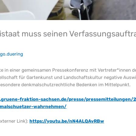
eistaat muss seinen Verfassungsauft
ngo.duering
 in einer gemeinsamen Pressekonferenz mit Vertreter*innen der
lschaft für Gartenkunst und Landschaftskultur negative Auswi
sbesondere denkmalschutzrechtliche Bedenken im Mittelpunkt.
.gruene-fraktion-sachsen.de/presse/pressemitteilungen/2
nkmalschuetzer-wahrnehmen/
xterner Link):
https://youtu.be/nN4ALQAvRBw