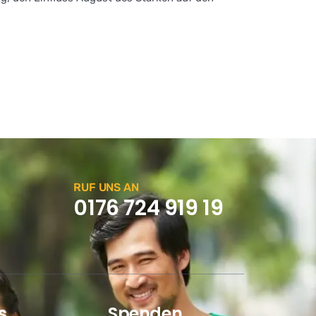
RUF UNS AN
0176 724 919 19
s
Spenden