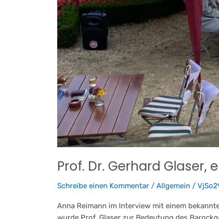
Prof. Dr. Gerhard Glaser
Schreibe einen Kommentar
/
Allgemein
/
VjSo
Anna Reimann im Interview mit einem bekan
wurde Prof. Glaser zur Bedeutung des Barockga