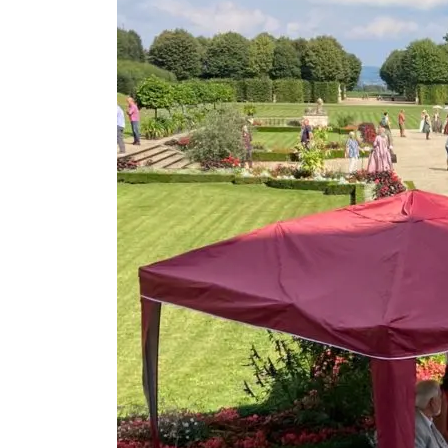
Dr.
Gerhard
Glaser,
ehemaliger
Landeskonservator
Sachsens, im
Interview