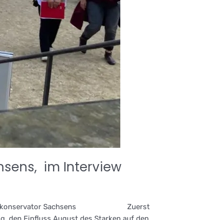
hsens, im Interview
iger Landeskonservator Sachsens Zuerst
g, den Einfluss August des Starken auf den