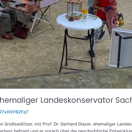
, ehemaliger Landeskonservator Sac
297xXNYB2FpT
nten Großsedlitzer, mit Prof. Dr. Gerhard Glaser, ehemal
rtens befragt und er sprach über die geschichtliche Entwicklun