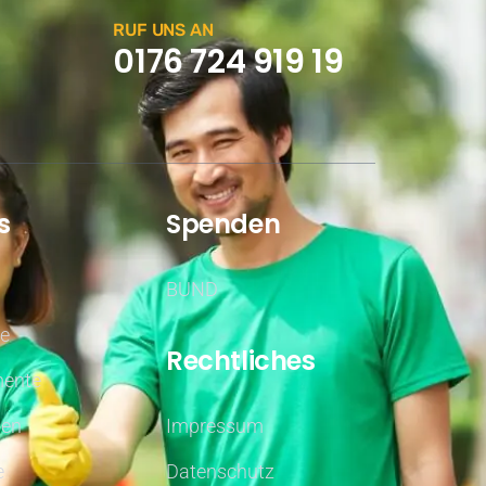
RUF UNS AN
0176 724 919 19
s
Spenden
BUND
fe
Rechtliches
ente
nen
Impressum
e
Datenschutz