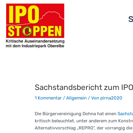
Zum
Inhalt
springen
Sachstandsbericht zum IP
1 Kommentar
/
Allgemein
/ Von
pirna2020
Die Bürgervereinigung Dohna hat einen
Sachst
kritisch beleuchtet, unter anderem zum Konstr
Alternativvorschlag „REPRO“, der vorrangig die 