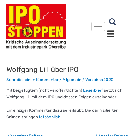
Zum
Inhalt
springen
Wolfgang Lill über IPO
Schreibe einen Kommentar
/
Allgemein
/ Von
pirna2020
Mit beigefügtem (ncht veröffentlichten)
Leserbrief
setzt sich
Wolfgang Lill mit dem IPO und dessen Folgen auseinander.
Ein einziger Kommentar dazu sei erlaubt: Die darin zitierten
Grünen springen
tatsächlich!
←
Vorheriger Beitrag
Nächster Beitrag
→