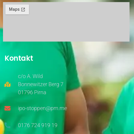
Kontakt
c/o A. Wild
Bonnewitzer Berg 7
01796 Pirna
ipo-stoppen@pm.me
0176 724 919 19