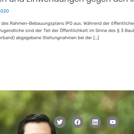
2020
f des Rahmen-Bebauungsplans IPO aus. Während der öffentlichen
endliche sind der Teil der Öffentlichkeit im Sinne des § 3 BauG
erband) abgegebene Stellungnahmen bei der […]
T
F
L
Y
w
a
i
o
i
c
n
u