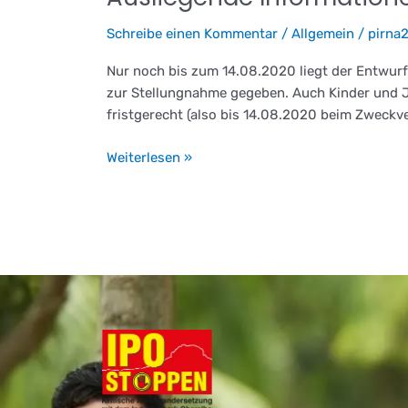
Informationen
Schreibe einen Kommentar
/
Allgemein
/
pirna
und
Einwendungen
Nur noch bis zum 14.08.2020 liegt der Entwur
gegen
zur Stellungnahme gegeben. Auch Kinder und Jug
den
fristgerecht (also bis 14.08.2020 beim Zweckv
IPO
Weiterlesen »