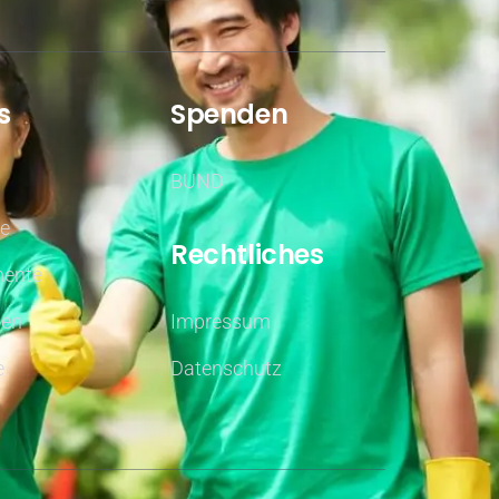
s
Spenden
BUND
fe
Rechtliches
ente
nen
Impressum
e
Datenschutz