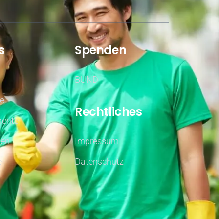
s
Spenden
BUND
fe
Rechtliches
ente
nen
Impressum
e
Datenschutz