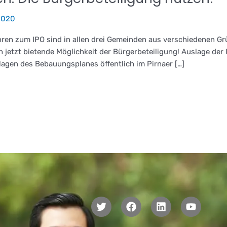
2020
ren zum IPO sind in allen drei Gemeinden aus verschiedenen Gr
h jetzt bietende Möglichkeit der Bürgerbeteiligung! Auslage der
lagen des Bebauungsplanes öffentlich im Pirnaer […]
T
F
L
Y
w
a
i
o
i
c
n
u