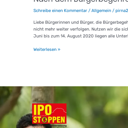
dem
Schreibe einen Kommentar
/
Allgemein
/
pirna
Bürgerbegehren:
Die
Liebe Bürgerinnen und Bürger, die Bürgerbegeh
Bürgerbeteiligung
nicht mehr weiter verfolgen. Nutzen wir die sic
nutzen!
Juni bis zum 14. August 2020 liegen alle Unter
Weiterlesen »