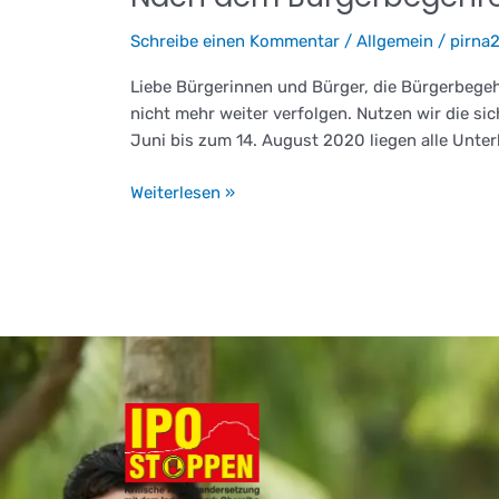
dem
Schreibe einen Kommentar
/
Allgemein
/
pirna
Bürgerbegehren:
Die
Liebe Bürgerinnen und Bürger, die Bürgerbegeh
Bürgerbeteiligung
nicht mehr weiter verfolgen. Nutzen wir die sic
nutzen!
Juni bis zum 14. August 2020 liegen alle Unter
Weiterlesen »