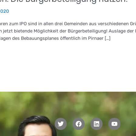
2020
ren zum IPO sind in allen drei Gemeinden aus verschiedenen Gr
h jetzt bietende Möglichkeit der Bürgerbeteiligung! Auslage der
lagen des Bebauungsplanes öffentlich im Pirnaer […]
T
F
L
Y
w
a
i
o
i
c
n
u