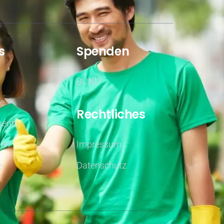
s
Spenden
BUND
fe
Rechtliches
ente
nen
Impressum
e
Datenschutz