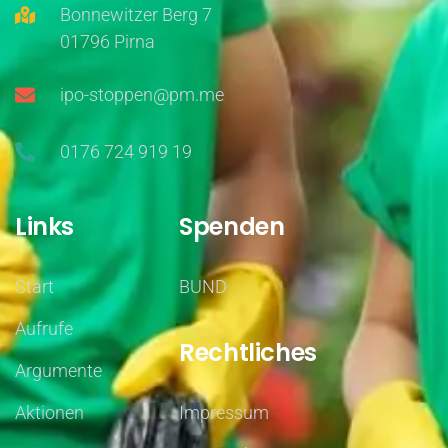
Bonnewitzer Berg 7
01796 Pirna
ipo-stoppen@pm.me
0176 724 919 19
Links
Spenden
Start
BUND
Aufrufe
Rechtliches
Argumente
Aktionen
Impressum